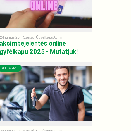
24 június 20.
|
Szerző: ÜgyélkapuAdmin
akcímbejelentés online
gyfélkapu 2025 - Mutatjuk!
GÉPJÁRMŰ