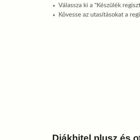
Válassza ki a "Készülék regiszt
Kövesse az utasításokat a reg
Diákhitel plusz és o