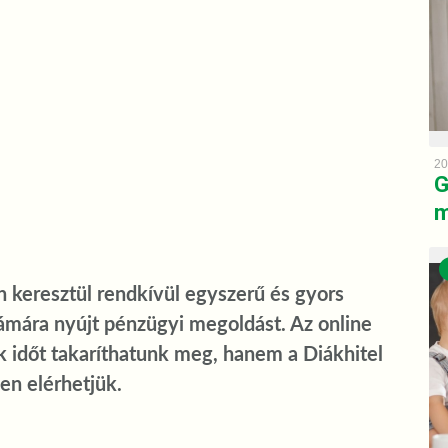
20
G
m
n keresztül rendkívül egyszerű és gyors
zámára nyújt pénzügyi megoldást. Az online
k időt takaríthatunk meg, hanem a Diákhitel
en elérhetjük.