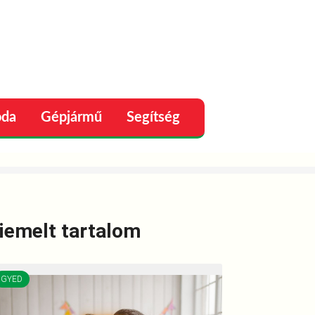
oda
Gépjármű
Segítség
Adózás
iemelt tartalom
GYED