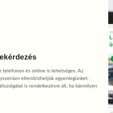
20
L
ü
lekérdezés
 telefonon és online is lehetséges. Az
yszerűen ellenőrizhetjük egyenlegünket.
élszolgálat is rendelkezésre áll, ha bármilyen