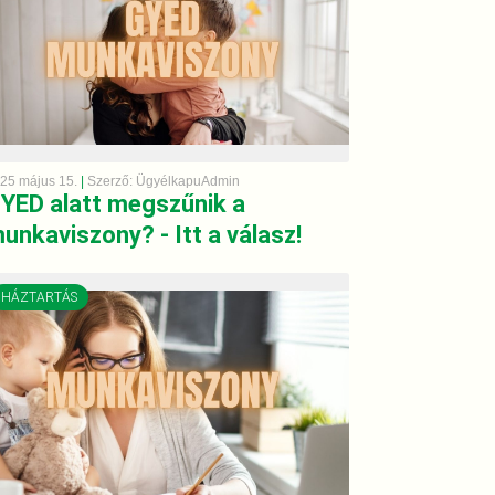
25 május 15.
|
Szerző: ÜgyélkapuAdmin
YED alatt megszűnik a
unkaviszony? - Itt a válasz!
HÁZTARTÁS