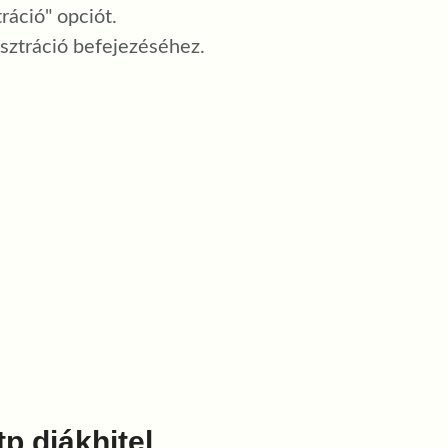
ráció" opciót.
isztráció befejezéséhez.
tp diákhitel