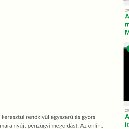
20
A
m
M
20
A
 keresztül rendkívül egyszerű és gyors
i
ámára nyújt pénzügyi megoldást. Az online