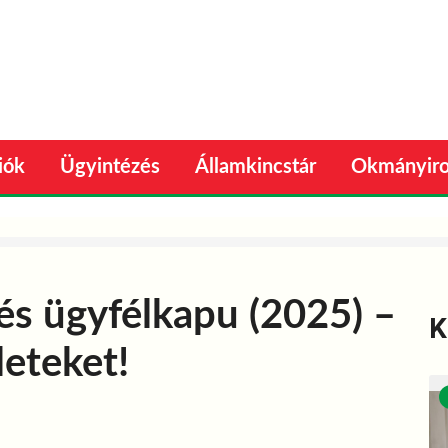
iók
Ügyintézés
Államkincstár
Okmányir
lés ügyfélkapu (2025) –
K
leteket!