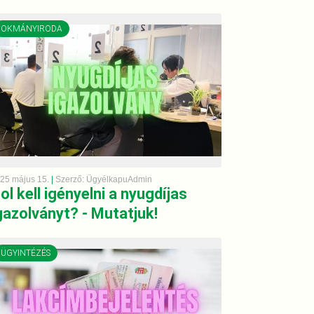
OKMÁNYIRODA
25 május 15.
|
Szerző: ÜgyélkapuAdmin
ol kell igényelni a nyugdíjas
gazolványt? - Mutatjuk!
ÜGYINTÉZÉS