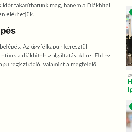
 időt takaríthatunk meg, hanem a Diákhitel
en elérhetjük.
épés
 belépés. Az ügyfélkapun keresztül
etünk a diákhitel-szolgáltatásokhoz. Ehhez
pu regisztráció, valamint a megfelelő
20
H
i