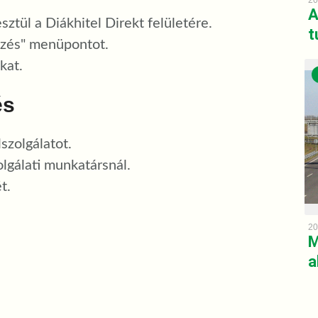
20
A
ztül a Diákhitel Direkt felületére.
t
ezés" menüpontot.
kat.
és
szolgálatot.
lgálati munkatársnál.
t.
20
M
a