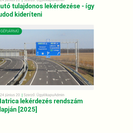
24 június 20.
|
Szerző: ÜgyélkapuAdmin
utó tulajdonos lekérdezése - így
udod kideríteni
GÉPJÁRMŰ
24 június 20.
|
Szerző: ÜgyélkapuAdmin
atrica lekérdezés rendszám
lapján [2025]