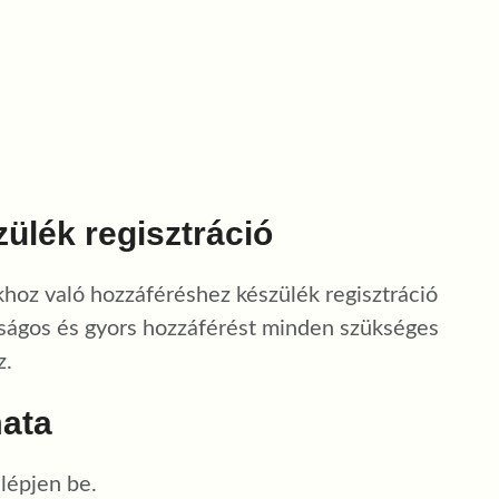
zülék regisztráció
khoz való hozzáféréshez készülék regisztráció
onságos és gyors hozzáférést minden szükséges
z.
mata
lépjen be.