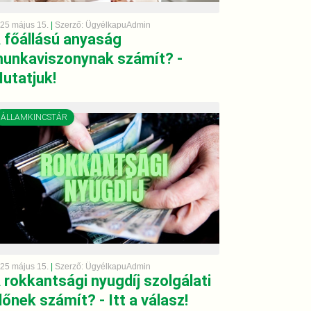
25 május 15.
|
Szerző: ÜgyélkapuAdmin
 főállású anyaság
unkaviszonynak számít? -
utatjuk!
ÁLLAMKINCSTÁR
25 május 15.
|
Szerző: ÜgyélkapuAdmin
 rokkantsági nyugdíj szolgálati
dőnek számít? - Itt a válasz!